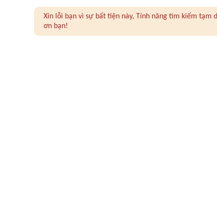
Xin lỗi bạn vì sự bất tiện này, Tính năng tìm kiếm tạ
ơn bạn!