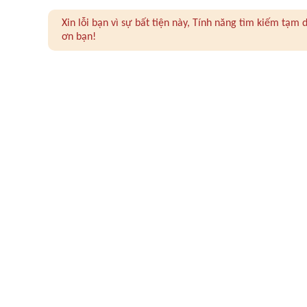
Xin lỗi bạn vì sự bất tiện này, Tính năng tìm kiếm tạ
ơn bạn!