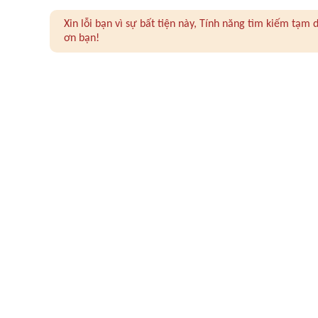
Xin lỗi bạn vì sự bất tiện này, Tính năng tìm kiếm tạ
ơn bạn!