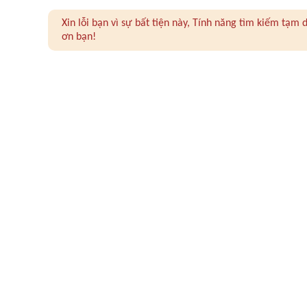
Xin lỗi bạn vì sự bất tiện này, Tính năng tìm kiếm tạ
ơn bạn!