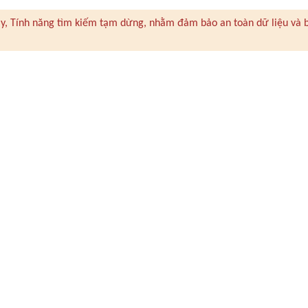
 này, Tính năng tìm kiếm tạm dừng, nhằm đảm bảo an toàn dữ liệu và 