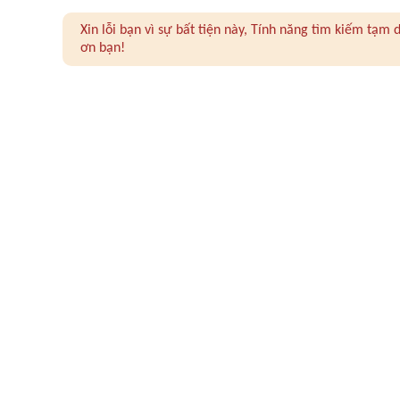
Xin lỗi bạn vì sự bất tiện này, Tính năng tìm kiếm tạ
ơn bạn!