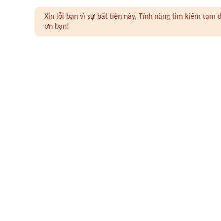
Xin lỗi bạn vì sự bất tiện này, Tính năng tìm kiếm tạ
ơn bạn!