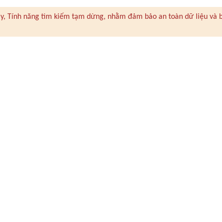
 này, Tính năng tìm kiếm tạm dừng, nhằm đảm bảo an toàn dữ liệu và 