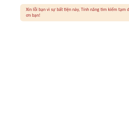
Xin lỗi bạn vì sự bất tiện này, Tính năng tìm kiếm tạ
ơn bạn!