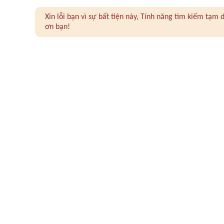
Xin lỗi bạn vì sự bất tiện này, Tính năng tìm kiếm tạ
ơn bạn!