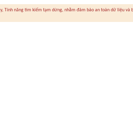
 này, Tính năng tìm kiếm tạm dừng, nhằm đảm bảo an toàn dữ liệu và 