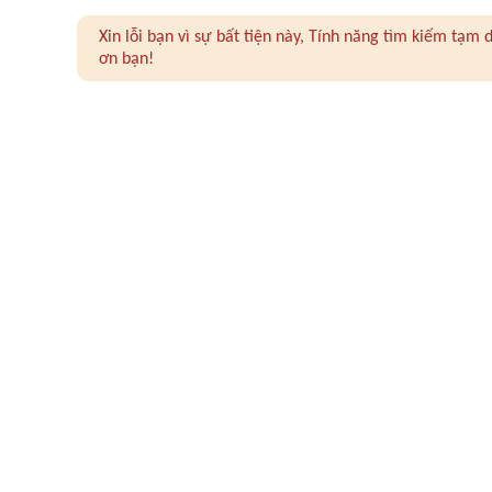
Xin lỗi bạn vì sự bất tiện này, Tính năng tìm kiếm tạ
ơn bạn!