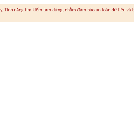
 này, Tính năng tìm kiếm tạm dừng, nhằm đảm bảo an toàn dữ liệu và 