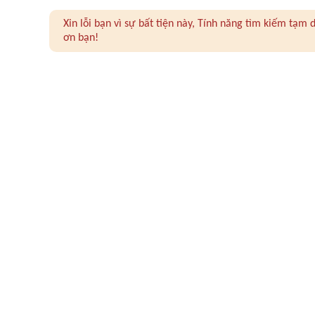
Xin lỗi bạn vì sự bất tiện này, Tính năng tìm kiếm tạ
ơn bạn!