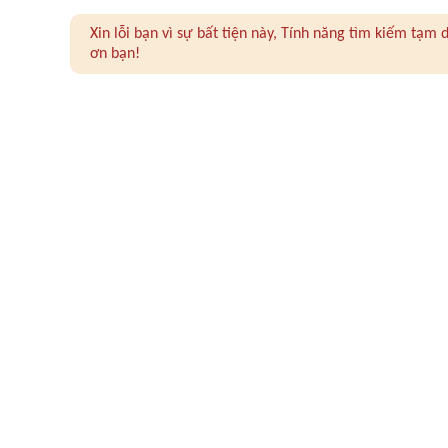
Xin lỗi bạn vì sự bất tiện này, Tính năng tìm kiếm tạ
ơn bạn!