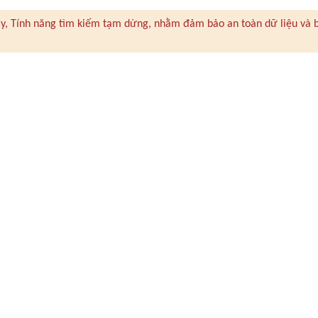
 này, Tính năng tìm kiếm tạm dừng, nhằm đảm bảo an toàn dữ liệu và 