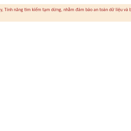
 này, Tính năng tìm kiếm tạm dừng, nhằm đảm bảo an toàn dữ liệu và 