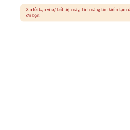
Xin lỗi bạn vì sự bất tiện này, Tính năng tìm kiếm tạ
ơn bạn!