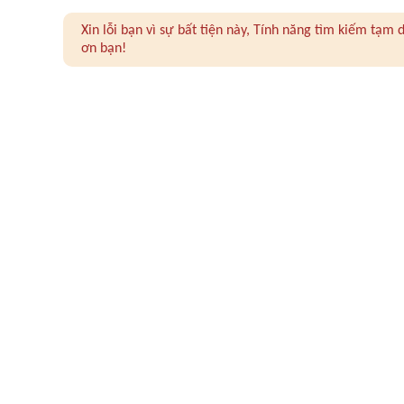
Xin lỗi bạn vì sự bất tiện này, Tính năng tìm kiếm tạ
ơn bạn!