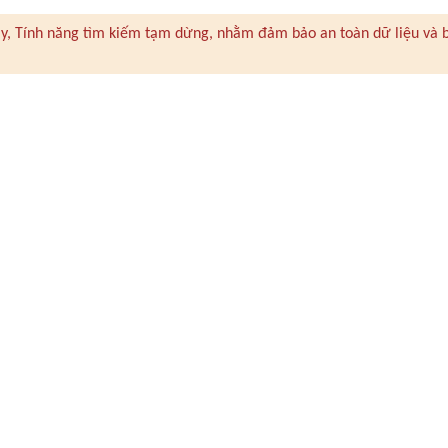
 này, Tính năng tìm kiếm tạm dừng, nhằm đảm bảo an toàn dữ liệu và 