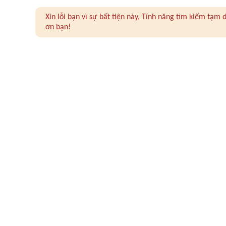
Xin lỗi bạn vì sự bất tiện này, Tính năng tìm kiếm tạ
ơn bạn!