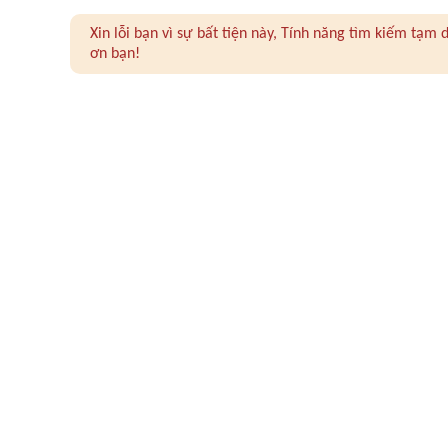
Xin lỗi bạn vì sự bất tiện này, Tính năng tìm kiếm tạ
ơn bạn!