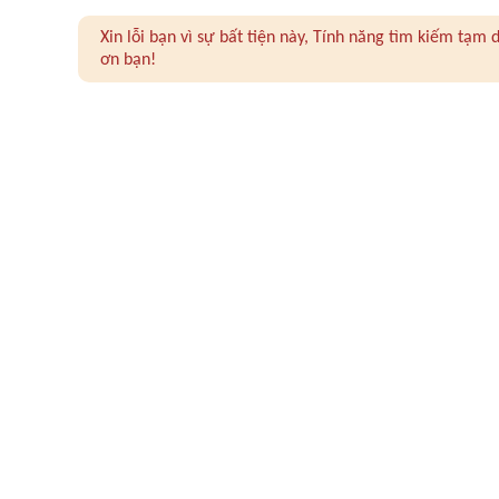
Xin lỗi bạn vì sự bất tiện này, Tính năng tìm kiếm tạ
ơn bạn!