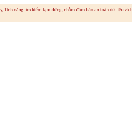
 này, Tính năng tìm kiếm tạm dừng, nhằm đảm bảo an toàn dữ liệu và 