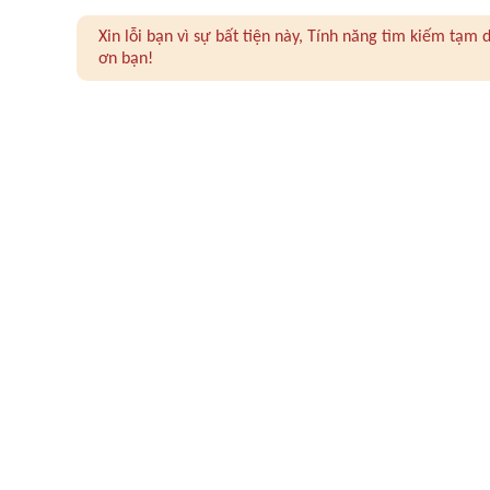
Xin lỗi bạn vì sự bất tiện này, Tính năng tìm kiếm tạ
ơn bạn!