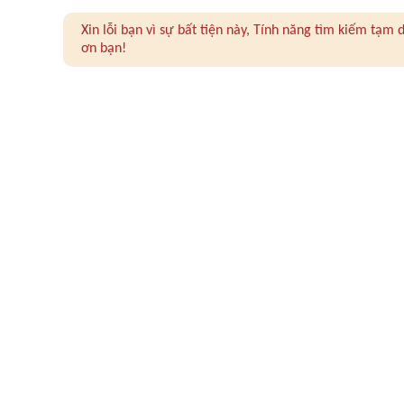
Xin lỗi bạn vì sự bất tiện này, Tính năng tìm kiếm tạ
ơn bạn!