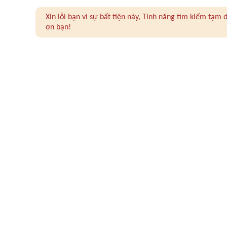
Xin lỗi bạn vì sự bất tiện này, Tính năng tìm kiếm tạ
ơn bạn!