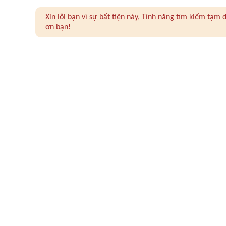
Xin lỗi bạn vì sự bất tiện này, Tính năng tìm kiếm tạ
ơn bạn!