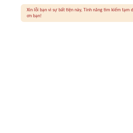
Xin lỗi bạn vì sự bất tiện này, Tính năng tìm kiếm tạ
ơn bạn!