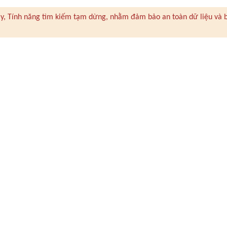
 này, Tính năng tìm kiếm tạm dừng, nhằm đảm bảo an toàn dữ liệu và 