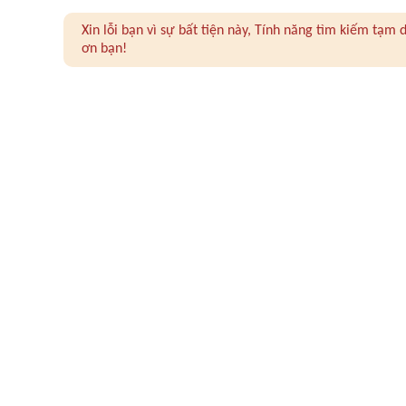
Xin lỗi bạn vì sự bất tiện này, Tính năng tìm kiếm tạ
ơn bạn!