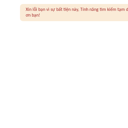
Xin lỗi bạn vì sự bất tiện này, Tính năng tìm kiếm tạ
ơn bạn!