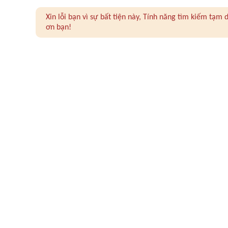
Xin lỗi bạn vì sự bất tiện này, Tính năng tìm kiếm tạ
ơn bạn!