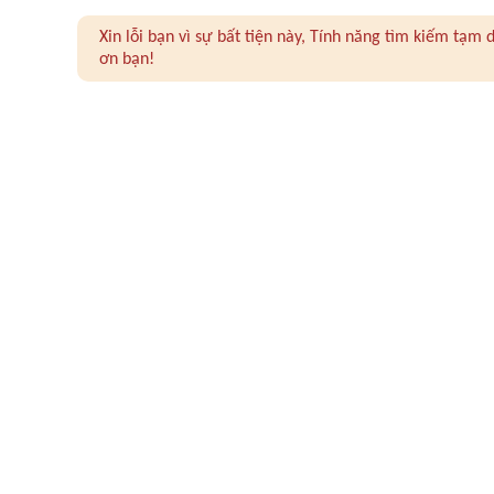
Xin lỗi bạn vì sự bất tiện này, Tính năng tìm kiếm tạ
ơn bạn!