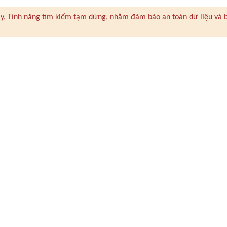
 này, Tính năng tìm kiếm tạm dừng, nhằm đảm bảo an toàn dữ liệu và 