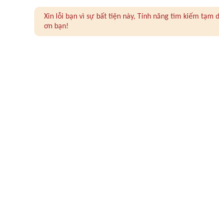
Xin lỗi bạn vì sự bất tiện này, Tính năng tìm kiếm tạ
ơn bạn!