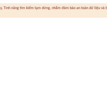
 này, Tính năng tìm kiếm tạm dừng, nhằm đảm bảo an toàn dữ liệu và 