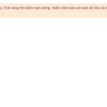
 này, Tính năng tìm kiếm tạm dừng, nhằm đảm bảo an toàn dữ liệu và 