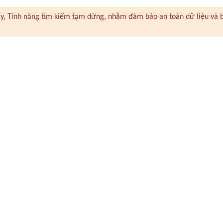
 này, Tính năng tìm kiếm tạm dừng, nhằm đảm bảo an toàn dữ liệu và 