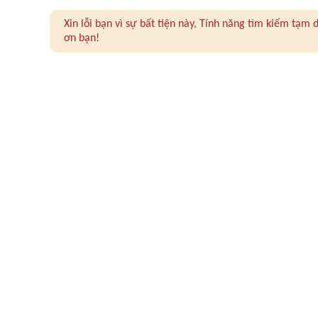
Xin lỗi bạn vì sự bất tiện này, Tính năng tìm kiếm tạ
ơn bạn!