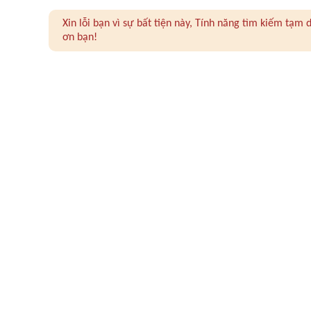
Xin lỗi bạn vì sự bất tiện này, Tính năng tìm kiếm tạ
ơn bạn!