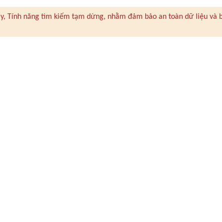
 này, Tính năng tìm kiếm tạm dừng, nhằm đảm bảo an toàn dữ liệu và 