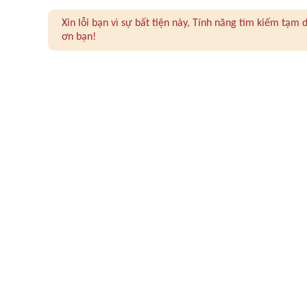
Xin lỗi bạn vì sự bất tiện này, Tính năng tìm kiếm tạ
ơn bạn!