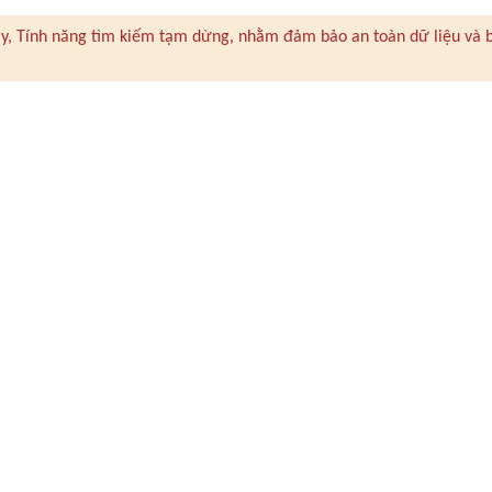
 này, Tính năng tìm kiếm tạm dừng, nhằm đảm bảo an toàn dữ liệu và 