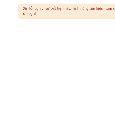
Xin lỗi bạn vì sự bất tiện này, Tính năng tìm kiếm tạ
ơn bạn!