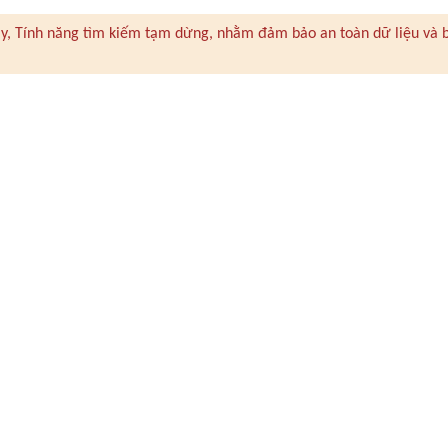
 này, Tính năng tìm kiếm tạm dừng, nhằm đảm bảo an toàn dữ liệu và 