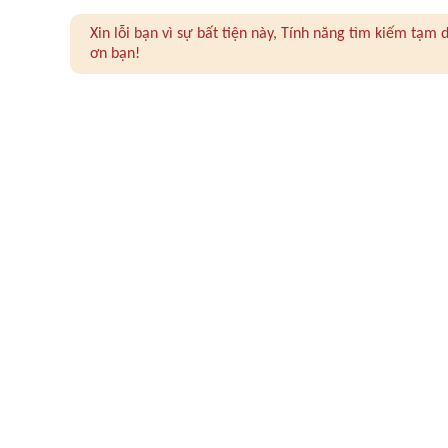
Xin lỗi bạn vì sự bất tiện này, Tính năng tìm kiếm tạ
ơn bạn!