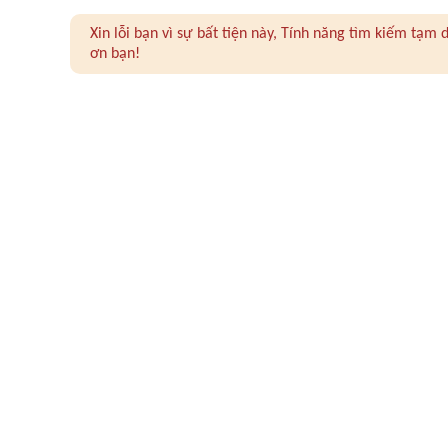
Xin lỗi bạn vì sự bất tiện này, Tính năng tìm kiếm tạ
ơn bạn!