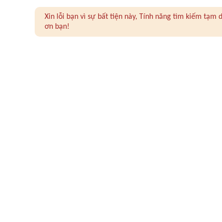
Xin lỗi bạn vì sự bất tiện này, Tính năng tìm kiếm tạ
ơn bạn!