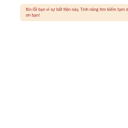
Xin lỗi bạn vì sự bất tiện này, Tính năng tìm kiếm tạ
ơn bạn!